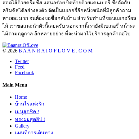
สอดไส้ด้วยครีมชีส แสนอร่อย ปิดท้ายด้วยแคนเบอรี่ ซึ่งตัดกับ
ครีมชีสได้อย่างลงตัว จัดเป็นเบเกอรี่อีกหนึ่งชนิดที่มีลูกค้าถาม
หาเยอะมาก จนต้องขอซื้อกลับบ้าน สำหรับท่านที่ชอบเบเกอรี่ผล
ไม้ เราขอแนะนำตัวนี้เลยครับ นอกจากนี้เรายังมีเบเกอรี่ หน้าผล
ไม้ตามฤดูกาล อีกหลายอย่าง ที่จะนำมาไว้บริการลูกค้าต่อไป
©
2026
B A A N R A I O F L O V E . C O M
Twitter
Feed
Facebook
Main Menu
Home
บ้านไร่แห่งรัก
เมนูสุดชิค !
ทรงผมสุดฮิป !
Gallery
แผนที่การเดินทาง