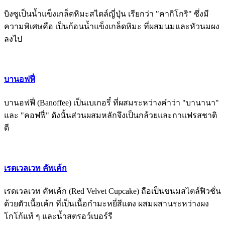
บิงซูเป็นน้ำแข็งเกล็ดหิมะสไตล์ญี่ปุ่น เรียกว่า "คากิโกริ" ซึ่งมี
ความพิเศษคือ เป็นก้อนน้ำแข็งเกล็ดหิมะ ที่ผสมนมและหัวนมผง
ลงไป
บานอฟฟี่
บานอฟฟี่ (Banoffee) เป็นเบเกอรี๋ ที่ผสมระหว่างคำว่า "บานานา"
และ "คอฟฟี่" ดังนั้นส่วนผสมหลักจึงเป็นกล้วยและกาแฟรสชาติ
ดี
เรดเวลเวท คัพเค้ก
เรดเวลเวท คัพเค้ก (Red Velvet Cupcake) ถือเป็นขนมสไตล์ฟิวชั่น
ด้วยตัวเนื้อเค้ก ที่เป็นเนื้อกำมะหยี่สีแดง ผสมผสานระหว่างผง
โกโก้แท้ ๆ และน้ำสตรอว์เบอร์รี